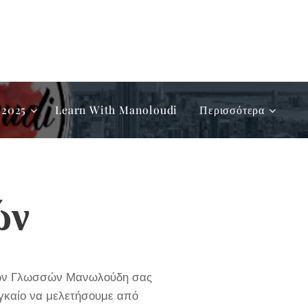
2025
Learn With Manoloudi
Περισσότερα
ών
Ξένων Γλωσσών Μανωλούδη σας
αγκαίο να μελετήσουμε από