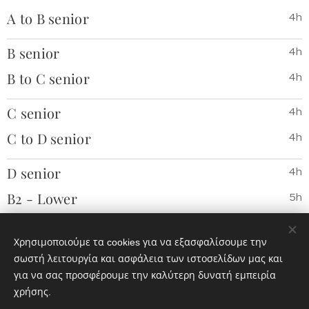
A to B senior
4h
B senior
4h
B to C senior
4h
C senior
4h
C to D senior
4h
D senior
4h
B2 - Lower
5h
C2 - Proficiency
5h
Χρησιμοποιούμε τα cookies για να εξασφαλίσουμε την
Τμήματα Ενηλίκων (Αρχαρίων &
50'
σωστή λειτουργία και ασφάλεια των ιστοσελίδων μας και
Προχωρημένων)
για να σας προσφέρουμε την καλύτερη δυνατή εμπειρία
χρήσης.