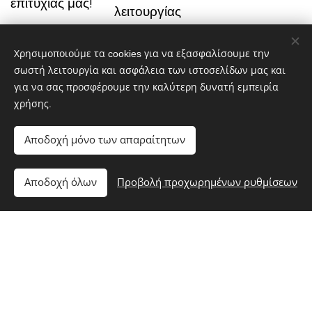
επιτυχίας μας!
λειτουργίας
και
προσφέρουν
Χρησιμοποιούμε τα cookies για να εξασφαλίσουμε την
άνεση, υγιεινή
σωστή λειτουργία και ασφάλεια των ιστοσελίδων μας και
για να σας προσφέρουμε την καλύτερη δυνατή εμπειρία
και ασφάλεια,
χρήσης.
σύμφωνα με
τα υψηλότερα
Αποδοχή μόνο των απαραίτητων
εκπαιδευτικά
πρότυπα.
Αποδοχή όλων
Προβολή προχωρημένων ρυθμίσεων
Περισσότερες πληροφορίες