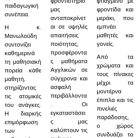
φροντιστήριό
φτιαγμένο με
παιδαγωγική
μας
φροντίδα και
συνέπεια.
ανταποκρίνετ
μεράκι, που
αι σε υψηλές
εμπνέει
Η κ.
απαιτήσεις
μαθητές και
Μανωλούδη
ποιότητας,
γονείς.
συντονίζει
προσφέροντα
καθημερινά
Από τα
ς μαθήματα
τη μαθησιακή
χρώματα και
Αγγλικών σε
πορεία κάθε
τους πίνακες
σύγχρονα και
μαθητή,
μέχρι τα
ασφαλή
στηρίζοντας
μοντέρνα
περιβάλλοντα
τις ατομικές
έπιπλα και τις
. Οι
του ανάγκες.
πινελιές
εγκαταστάσει
Η διαρκής
παράδοσης,
ς μας
επιμόρφωση
ο χώρος
καλύπτουν τις
των
συνδυάζει το