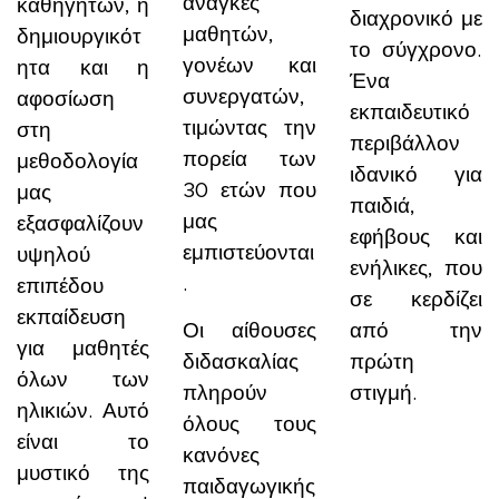
ανάγκες
καθηγητών, η
διαχρονικό με
μαθητών,
δημιουργικότ
το σύγχρονο.
γονέων και
ητα και η
Ένα
συνεργατών,
αφοσίωση
εκπαιδευτικό
τιμώντας την
στη
περιβάλλον
πορεία των
μεθοδολογία
ιδανικό για
30 ετών που
μας
παιδιά,
μας
εξασφαλίζουν
εφήβους και
εμπιστεύονται
υψηλού
ενήλικες, που
.
επιπέδου
σε κερδίζει
εκπαίδευση
Οι αίθουσες
από την
για μαθητές
διδασκαλίας
πρώτη
όλων των
πληρούν
στιγμή.
ηλικιών. Αυτό
όλους τους
είναι το
κανόνες
μυστικό της
παιδαγωγικής