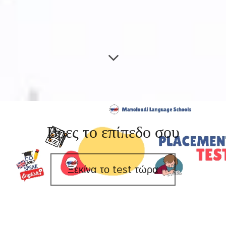
Βρες το επίπεδο σου
Ξεκίνα το test τώρα