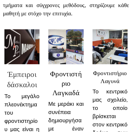
τμήματα και σύγχρονες μεθόδους, στηρίζουμε κάθε
μαθητή με στόχο την επιτυχία.
Έμπειροι
Φροντιστή
Φροντιστήριο
Λαγυνά
ριο
δάσκαλοι
Λαγκαδά
Το κεντρικό
Το μεγάλο
μας σχολείο,
Με μεράκι και
πλεονέκτημα
το οποίο
συνέπεια
του
βρίσκεται
δημιουργήσα
φροντιστηρίο
στον κεντρικό
με έναν
υ μας είναι η