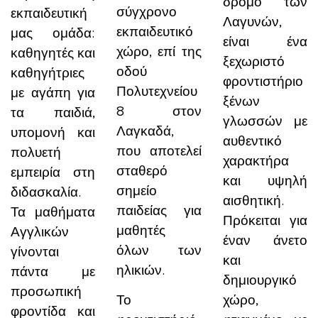
δρόμο των
σύγχρονο
εκπαιδευτική
Λαγυνών,
εκπαιδευτικό
μας ομάδα:
είναι ένα
χώρο, επί της
καθηγητές και
ξεχωριστό
οδού
καθηγήτριες
φροντιστήριο
Πολυτεχνείου
με αγάπη για
ξένων
8 στον
τα παιδιά,
γλωσσών με
Λαγκαδά,
υπομονή και
αυθεντικό
που αποτελεί
πολυετή
χαρακτήρα
σταθερό
εμπειρία στη
και υψηλή
σημείο
διδασκαλία.
αισθητική.
παιδείας για
Τα μαθήματα
Πρόκειται για
μαθητές
Αγγλικών
έναν άνετο
όλων των
γίνονται
και
ηλικιών.
πάντα με
δημιουργικό
προσωπική
Το
χώρο,
φροντίδα και