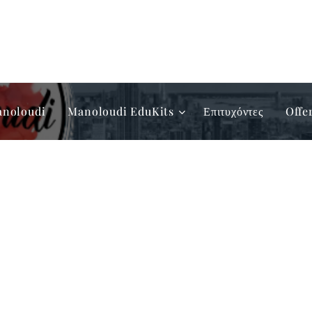
anoloudi
Manoloudi EduKits
Επιτυχόντες
Offe