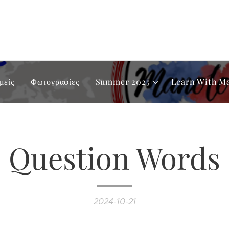
μείς
Φωτογραφίες
Summer 2025
Learn With M
Question Words
2024-10-21